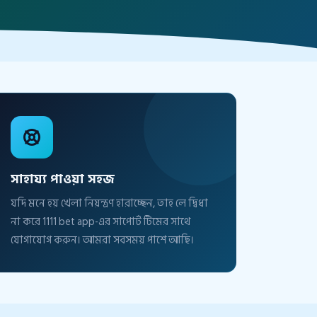
সাহায্য পাওয়া সহজ
যদি মনে হয় খেলা নিয়ন্ত্রণ হারাচ্ছেন, তাহ লে দ্বিধা
না করে 1111 bet app-এর সাপোর্ট টিমের সাথে
যোগাযোগ করুন। আমরা সবসময় পাশে আছি।