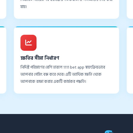
যায়।
ক্ষতির সীমা নির্ধারণ
নির্দিষ্ট পরিমাণের বেশি হারলে 1111 bet app স্বয়ংক্রিয়ভাবে
আপনার গেমিং বন্ধ করে দেবে। এটি আর্থিক ক্ষতি থেকে
আপনাকে রক্ষা করার একটি কার্যকর পদ্ধতি।