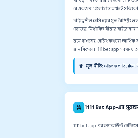
দায়িত্বশীল খেলা মানে হলো গেমিংকে 
যে একজন খেলোয়াড় তখনই সত্যিকার
দায়িত্বশীল গেমিংয়ের মূল বৈশিষ্
পরাজয়, নির্ধারিত সীমার বাইরে যান ন
মনে রাখবেন, গেমিং কখনো আর্থিক স
মানসিকতা। 1111 bet app সবসময়
মূল নীতি:
গেমিং হলো বিনোদন, বি
1111 Bet App-এর সুরক্ষ
1111 bet app-এর অ্যাকাউন্ট সেটিংসে 