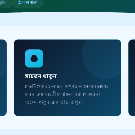
সুবিধা
বয়স যাচাই
সচেতন থাকুন
প্রতিটি গেমের ফলাফল সম্পূর্ণ এলোমেলো। আগের
হার বা জয় পরবর্তী ফলাফল নির্ধারণ করে না।
সচেতন থাকুন, মাথা ঠান্ডা রাখুন।