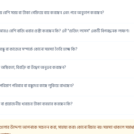
ে বেশি সময় বা টাকা গেমিংয়ে ব্যয় করছেন এবং পরে অনুতাপ করছেন?
আরও বেশি বাজি ধরার চেষ্টা করছেন কি? এই "চেজিং লসেস" একটি বিপজ্জনক লক্ষণ।
ন্ধু বা কাজের সম্পর্কে কোনো সমস্যা তৈরি হচ্ছে কি?
অস্থিরতা, বিরক্তি বা উদ্বেগ অনুভব করছেন?
 পরিমাণ পরিবার বা বন্ধুদের কাছে লুকিয়ে রাখছেন?
 বা প্রয়োজনীয় খরচের টাকা ব্যবহার করছেন কি?
্নগুলোর উদ্দেশ্য আপনাকে সচেতন করা, সাহায্য করা। কোনো বিচার নয়। সমস্যা থাকলে সম