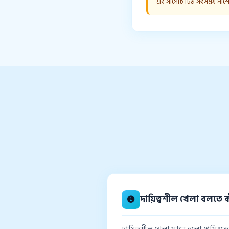
এর সাপোর্ট টিম সবসময় পা
দায়িত্বশীল খেলা বলতে 