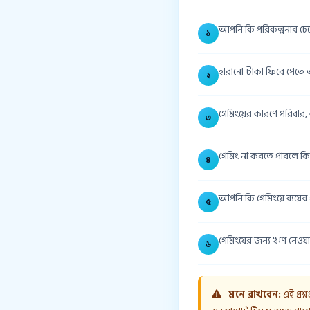
আপনি কি পরিকল্পনার চেয়
১
হারানো টাকা ফিরে পেতে 
২
গেমিংয়ের কারণে পরিবার, ব
৩
গেমিং না করতে পারলে কি 
৪
আপনি কি গেমিংয়ে ব্যয়ের
৫
গেমিংয়ের জন্য ঋণ নেওয়া
৬
মনে রাখবেন:
এই প্রশ