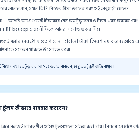
একটি বিনোদনমূলক কার্যক্রম হিসেবে উপভোগ করা, যেখানে আপনি সম্পূর্ণ নিয়ন্ত্
ের আনন্দ পান, যখন তিনি নিজের সীমা জানেন এবং সেই অনুযায়ী খেলেন।
ট্য হলো — আপনি আগে থেকেই ঠিক করে নেন কতটুকু সময় ও টাকা খরচ করবেন এবং
া। 1111 bet app-এ এই নীতিকে আমরা সর্বোচ্চ গুরুত্ব দিই।
ংকট সমাধানের উপায় হতে পারে না। হারানো টাকা ফিরে পাওয়ার জন্য আরও ব
 আপনাকে সচেতন থাকতে উৎসাহিত করে।
নিয়োগ নয়। যতটুকু হারানো সহ্য করতে পারবেন, শুধু ততটুকুই বাজি রাখুন।
া টুলস কীভাবে ব্যবহার করবেন?
গিয়ে সহজেই দায়িত্বশীল গেমিং টুলসগুলো সক্রিয় করা যায়। নিচে ধাপে ধাপে বর