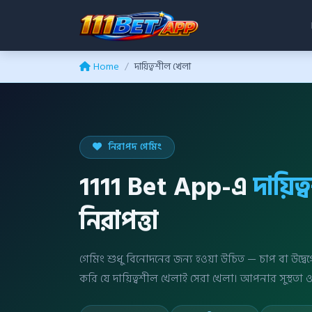
Home
দায়িত্বশীল খেলা
নিরাপদ গেমিং
1111 Bet App-এ
দায়ি
নিরাপত্তা
গেমিং শুধু বিনোদনের জন্য হওয়া উচিত — চাপ বা উদ্বে
করি যে দায়িত্বশীল খেলাই সেরা খেলা। আপনার সুস্থত