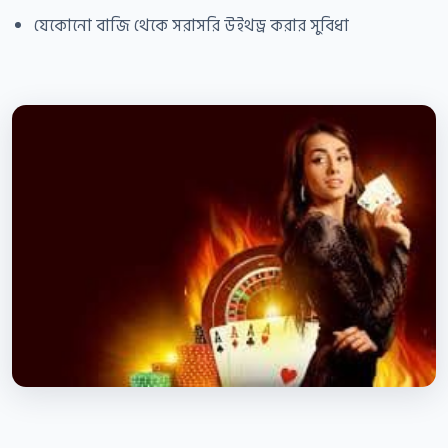
যেকোনো বাজি থেকে সরাসরি উইথড্র করার সুবিধা