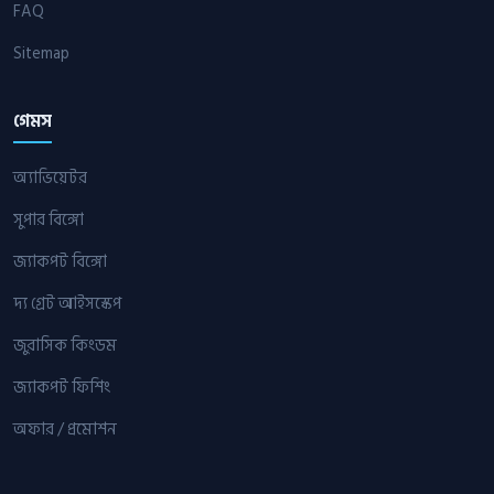
FAQ
Sitemap
গেমস
অ্যাভিয়েটর
সুপার বিঙ্গো
জ্যাকপট বিঙ্গো
দ্য গ্রেট আইসস্কেপ
জুরাসিক কিংডম
জ্যাকপট ফিশিং
অফার / প্রমোশন