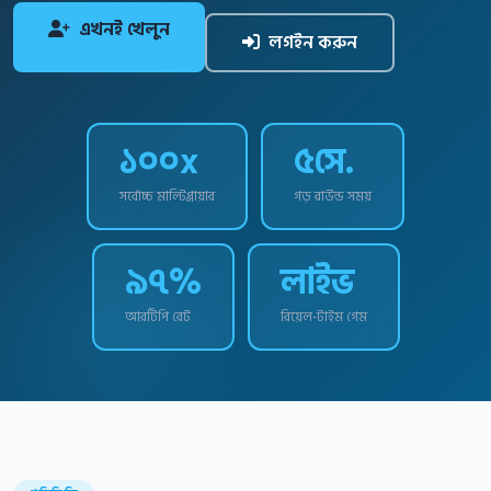
এখনই খেলুন
লগইন করুন
১০০x
৫সে.
সর্বোচ্চ মাল্টিপ্লায়ার
গড় রাউন্ড সময়
৯৭%
লাইভ
আরটিপি রেট
রিয়েল-টাইম গেম