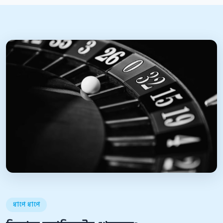
ধাপে ধাপে