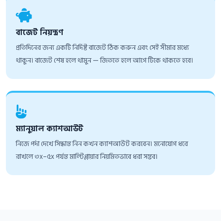
বাজেট নিয়ন্ত্রণ
প্রতিদিনের জন্য একটি নির্দিষ্ট বাজেট ঠিক করুন এবং সেই সীমার মধ্যে
থাকুন। বাজেট শেষ হলে থামুন — জিততে হলে আগে টিকে থাকতে হবে।
ম্যানুয়াল ক্যাশআউট
নিজে পর্দা দেখে সিদ্ধান্ত নিন কখন ক্যাশআউট করবেন। মনোযোগ ধরে
রাখলে ৩x–৫x পর্যন্ত মাল্টিপ্লায়ার নিয়মিতভাবে ধরা সম্ভব।