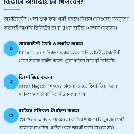
কিভাবে অ্যাভিয়েটর খেলবেন?
অ্যাভিয়েটর খেলা শুরু করা খুবই সহজ। নিচের ধাপগুলো অনুসরণ
করলেই আপনি মিনিটের মধ্যে প্রথম রাউন্ড খেলতে পারবেন।
অ্যাকাউন্ট তৈরি ও লগইন করুন
১
1111 bet app-এ নিবন্ধন করুন অথবা যদি আগেই অ্যাকাউন্ট
থাকে তাহলে লগইন করুন। পুরো প্রক্রিয়া মাত্র দুই মিনিটের।
ডিপোজিট করুন
২
bKash, Nagad বা পছন্দের পেমেন্ট মেথডে ডিপোজিট করুন।
সর্বনিম্ন ২০০ টাকা দিয়েই শুরু করা যায়।
বাজির পরিমাণ নির্ধারণ করুন
৩
গেম স্ক্রিনে আপনার পছন্দমতো বাজির পরিমাণ লিখুন এবং "বেট"
বোতামে চাপ দিন। রাউন্ড শুরুর আগেই বাজি রাখতে হবে।