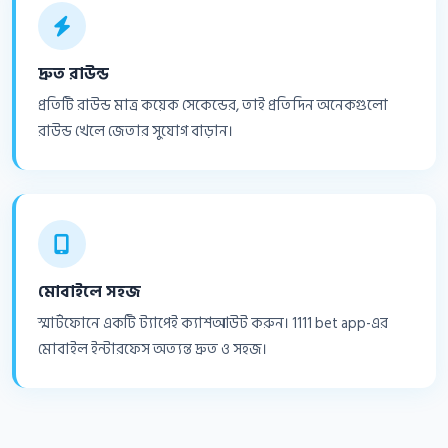
দ্রুত রাউন্ড
প্রতিটি রাউন্ড মাত্র কয়েক সেকেন্ডের, তাই প্রতিদিন অনেকগুলো
রাউন্ড খেলে জেতার সুযোগ বাড়ান।
মোবাইলে সহজ
স্মার্টফোনে একটি ট্যাপেই ক্যাশআউট করুন। 1111 bet app-এর
মোবাইল ইন্টারফেস অত্যন্ত দ্রুত ও সহজ।