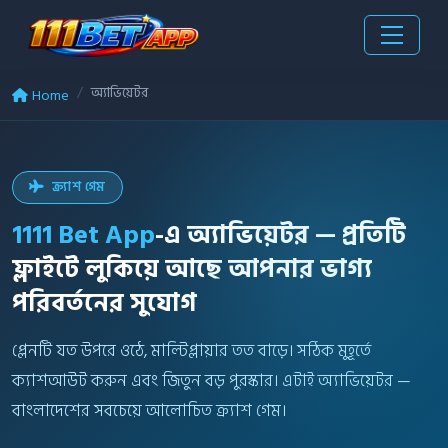
অ্যাভিয়েটর
Home
ক্র্যাশ গেম
1111 Bet App
-এ অ্যাভিয়েটর — প্রতিটি
ফ্লাইটে লুকিয়ে আছে আপনার ভাগ্য
পরিবর্তনের সুযোগ
প্লেনটি যত উপরে ওঠে, মাল্টিপ্লায়ার তত বাড়ে। সঠিক মুহূর্তে
ক্যাশআউট করুন এবং জিতুন বড় পুরস্কার। এটাই অ্যাভিয়েটর —
বাংলাদেশের সবচেয়ে আলোচিত ক্র্যাশ গেম।