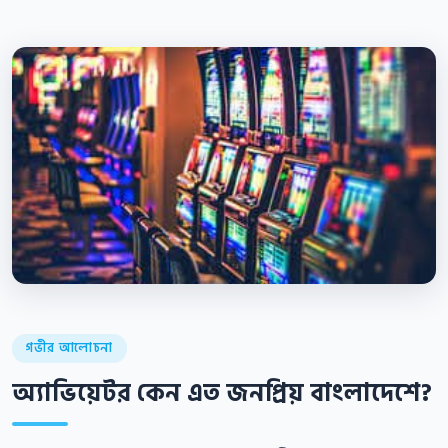
গভীর আলোচনা
অ্যাভিয়েটর কেন এত জনপ্রিয় বাংলাদেশে?