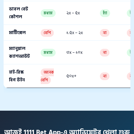
ডাবল বেট
২x – ৫x
মধ্যম
হ্যাঁ
হ্যাঁ
কৌশল
মার্টিঙ্গেল
১.৫x – ২x
বেশি
না
ঝুঁ
ম্যানুয়াল
৩x – ১০x
মধ্যম
না
হ্যাঁ
ক্যাশআউট
হাই-রিস্ক
অনেক
৫০x+
না
না
বিগ উইন
বেশি
আজই 1111 Bet App-এ অ্যাভিয়েটর খেলা শুরু