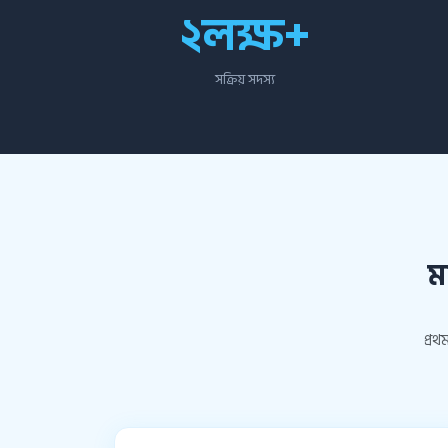
২লক্ষ+
সক্রিয় সদস্য
ম
প্র