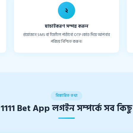
২
যাচাইকরণ সম্পন্ন করুন
প্রয়োজনে SMS বা ইমেইলে পাঠানো OTP কোড দিয়ে আপনার
পরিচয় নিশ্চিত করুন।
বিস্তারিত তথ্য
1111 Bet App লগইন সম্পর্কে সব কিছু