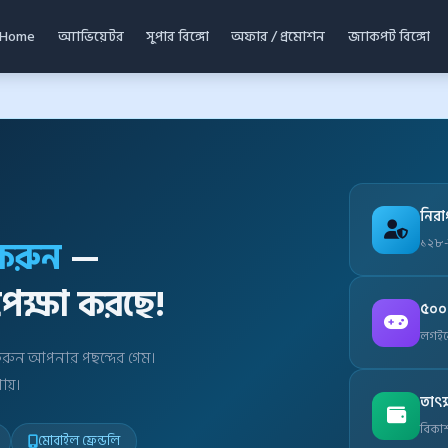
Home
অ্যাভিয়েটর
সুপার বিঙ্গো
অফার / প্রমোশন
জ্যাকপট বিঙ্গো
নির
 করুন
—
১২৮-
ক্ষা করছে!
৫০০+
লগইনে
করুন আপনার পছন্দের গেম।
ায়।
তাৎক
বিকাশ
মোবাইল ফ্রেন্ডলি