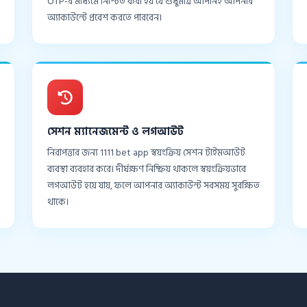
OTP-র মাধ্যমে নিশ্চিত করা হয় যে শুধুমাত্র আপনিই আপনার
অ্যাকাউন্টে প্রবেশ করতে পারবেন।
সেশন ম্যানেজমেন্ট ও লগআউট
নিরাপত্তার জন্য 1111 bet app স্বয়ংক্রিয় সেশন টাইমআউট
ব্যবস্থা ব্যবহার করে। দীর্ঘক্ষণ নিষ্ক্রিয় থাকলে স্বয়ংক্রিয়ভাবে
লগআউট হয়ে যায়, ফলে আপনার অ্যাকাউন্ট সবসময় সুরক্ষিত
থাকে।