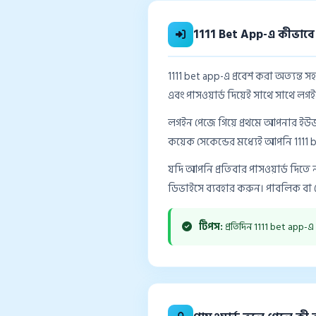
1111 Bet App-এ কীভাবে
1111 bet app-এ প্রবেশ করা অত্যন্ত
এবং পাসওয়ার্ড দিয়েই সাথে সাথে ল
লগইন পেজে গিয়ে প্রথমে আপনার ইউজ
কয়েক সেকেন্ডের মধ্যেই আপনি 1111 
যদি আপনি প্রতিবার পাসওয়ার্ড দিতে
ডিভাইসে ব্যবহার করুন। পাবলিক বা শ
টিপস:
প্রতিদিন 1111 bet app-