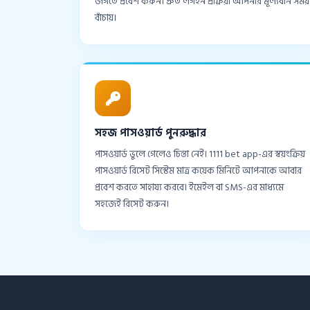
জগতে প্রবেশ করুন। দ্রুত লগইন প্রক্রিয়া আপনার মূল্যবান সময়
বাঁচায়।
সহজ পাসওয়ার্ড পুনরুদ্ধার
পাসওয়ার্ড ভুলে গেলেও চিন্তা নেই। 1111 bet app-এর স্বয়ংক্রিয়
পাসওয়ার্ড রিসেট সিস্টেম মাত্র কয়েক মিনিটে আপনাকে আবার
প্রবেশ করতে সাহায্য করবে। ইমেইল বা SMS-এর মাধ্যমে
সহজেই রিসেট করুন।