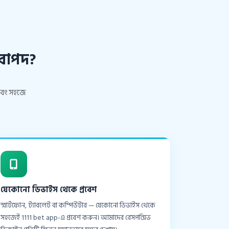
িরাপদ?
এবং সহজে
যেকোনো ডিভাইস থেকে প্রবেশ
স্মার্টফোন, ট্যাবলেট বা কম্পিউটার — যেকোনো ডিভাইস থেকে
সহজেই 1111 bet app-এ প্রবেশ করুন। আমাদের রেসপন্সিভ