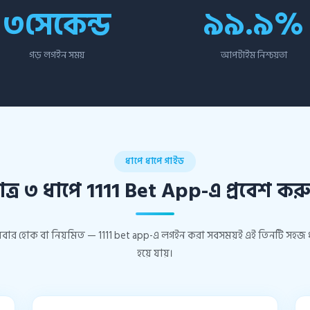
৩সেকেন্ড
৯৯.৯%
গড় লগইন সময়
আপটাইম নিশ্চয়তা
ধাপে ধাপে গাইড
াত্র ৩ ধাপে 1111 Bet App-এ প্রবেশ কর
থমবার হোক বা নিয়মিত — 1111 bet app-এ লগইন করা সবসময়ই এই তিনটি সহজ 
হয়ে যায়।