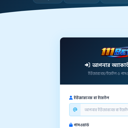
আপনার অ্যাকাউন
ইউজারনেম/ইমেইল ও পাসওয়
ইউজারনেম বা ইমেইল
পাসওয়ার্ড