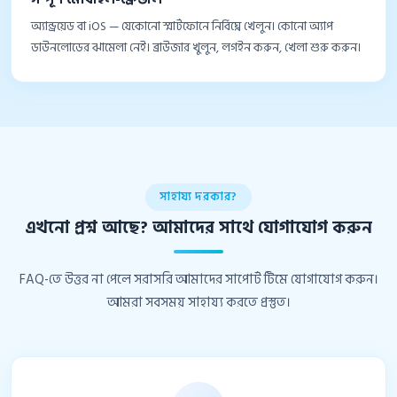
অ্যান্ড্রয়েড বা iOS — যেকোনো স্মার্টফোনে নির্বিঘ্নে খেলুন। কোনো অ্যাপ
ডাউনলোডের ঝামেলা নেই। ব্রাউজার খুলুন, লগইন করুন, খেলা শুরু করুন।
সাহায্য দরকার?
এখনো প্রশ্ন আছে? আমাদের সাথে যোগাযোগ করুন
FAQ-তে উত্তর না পেলে সরাসরি আমাদের সাপোর্ট টিমে যোগাযোগ করুন।
আমরা সবসময় সাহায্য করতে প্রস্তুত।