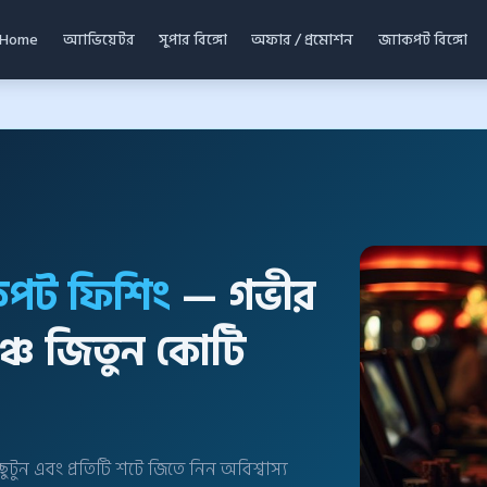
Home
অ্যাভিয়েটর
সুপার বিঙ্গো
অফার / প্রমোশন
জ্যাকপট বিঙ্গো
কপট ফিশিং
— গভীর
ঞ্চে জিতুন কোটি
ুটুন এবং প্রতিটি শটে জিতে নিন অবিশ্বাস্য