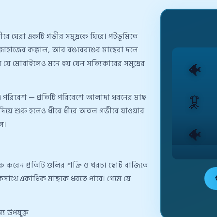
চীরে ঘেরা একটি গভীর সমুদ্রকে ঘিরে। পটভূমিতে
য়া জাহাজের কঙ্কাল, আর রঙবেরঙের মাছেরা দলে
ি যে মোবাইলেও মনে হয় যেন সত্যিকারের সমুদ্রের
🐠
🦑
মুদ্র পরিবেশ — প্রতিটি পরিবেশে আলাদা ধরনের মাছ
ীর দিয়ে শুরু হলেও ধীরে ধীরে অতল গভীরে যাওয়ার
ে।
🐠
িক করেন প্রতিটি গুলির শক্তি ও খরচ। ছোট বাজিতে
একসাথে একাধিক মাছকে ধরতে পারে। গেমে যে
য উপযুক্ত