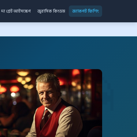
দ্য গ্রেট আইসস্কেপ
জুরাসিক কিংডম
জ্যাকপট ফিশিং