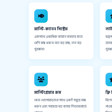
মাল্টি-ক্যানন সিস্টেম
লাই
একসাথে একাধিক কামান ব্যবহার করে
বজ্
বেশি মাছ ধরুন। যত বড় মাছ, তত বড়
জ্যা
পুরস্কার।
পুরস্
মাল্টিপ্লেয়ার রুম
ফ্রি
অন্য খেলোয়াড়দের সাথে একই সমুদ্রে মাছ
বিশেষ
ধরুন এবং সবচেয়ে বড় ক্যাচে লিডারবোর্ডে
পাওয