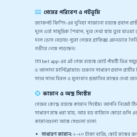
গেমের পরিবেশ ও পটভূমি
জ্যাকপট ফিশিং-এর দুনিয়া সাজানো হয়েছে প্রবাল প্রা
দুলে ওঠে সামুদ্রিক শৈবাল, দূরে দেখা যায় ডুবে যাও
দলে ভেসে বেড়ায়। পুরো গেমের গ্রাফিক্স এমনভাবে তৈর
গভীরে নেমে পড়েছেন।
1111 bet app-এর এই গেমে রয়েছে মোট পাঁচটি ভিন্ন স
ও আলাদা মাল্টিপ্লায়ার। শুরুতে সাধারণ প্রবাল প্রাচ
সাথে সাথে বিরল ও মূল্যবান প্রজাতির মাছের দেখা মেল
কামান ও অস্ত্র সিস্টেম
গেমের কেন্দ্রে রয়েছে কামান সিস্টেম। আপনি নিজেই ঠ
সাধারণ মাছ ধরা যায়, আর বড় বাজিতে ছোড়া গুলি 
কামানগুলো আছে সেগুলো হলো:
সাধারণ কামান:
১–১০ টাকা বাজি, ছোট মাছের জন্