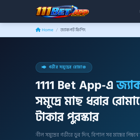
Home
জ্যাকপট ফিশিং
গভীর সমুদ্রের রোমাঞ্চ
1111 Bet App-এ
জ্যা
সমুদ্রে মাছ ধরার রোমা
টাকার পুরস্কার
নীল সমুদ্রের গভীরে ডুব দিন, বিশাল সব মাছের পিছনে ছ