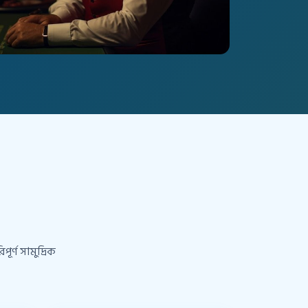
র্ণ সামুদ্রিক