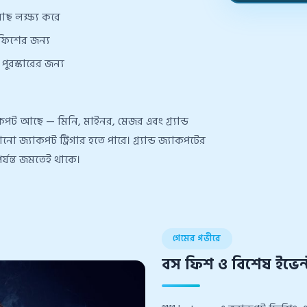
াছ লক্ষ্য করে
ফিশের জন্য
পুরস্কারের জন্য
কপট আছে — মিনি, মাইনর, মেজর এবং গ্র্যান্ড
ো জ্যাকপট ট্রিগার হতে পারে। গ্র্যান্ড জ্যাকপটের
্যন্ত জমতেই থাকে।
গেমের গভীরে
বস ফিশ ও বিশেষ ইভেন্