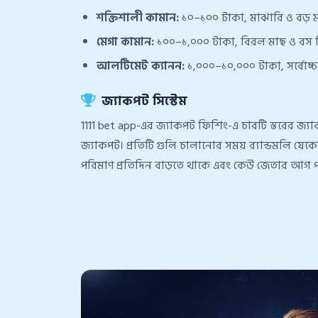
শক্তিশালী কামান:
১০–১০০ টাকা, মাঝারি ও বড় ম
মেগা কামান:
১০০–১,০০০ টাকা, বিরল মাছ ও বস 
আলটিমেট ক্যানন:
১,০০০–১০,০০০ টাকা, সর্বোচ্চ 
জ্যাকপট সিস্টেম
1111 bet app-এর জ্যাকপট ফিশিং-এ চারটি স্তরের জ্যা
জ্যাকপট। প্রতিটি গুলি চালানোর সময় র‍্যান্ডমলি যেকোন
পরিমাণ প্রতিদিন বাড়তে থাকে এবং কেউ জেতার আগ পর