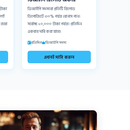
টাকা
ভিআইপি সদস্যরা প্রতিটি রিলোড
লেই
ডিপোজিটে ৩০% পর্যন্ত বোনাস পান।
া জমা
সর্বোচ্চ ১০,০০০ টাকা পর্যন্ত। প্রতিদিন
একবার দাবি করা যাবে।
প্রতিদিন
ভিআইপি সদস্য
এখনই দাবি করুন