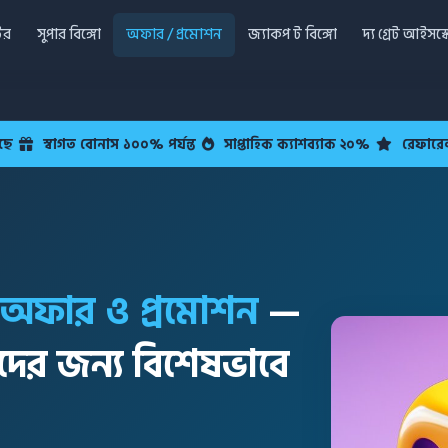
টর
সুপার বিঙ্গো
অফার / প্রমোশন
জ্যাকপ ট বিঙ্গো
দ্য গ্রেট আইসস্
্বাগত বোনাস ১০০% পর্যন্ত
সাপ্তাহিক ক্যাশব্যাক ২০%
রেফারেল বোনাস প
 অফার ও প্রমোশন
—
দের জন্য বিশেষভাবে