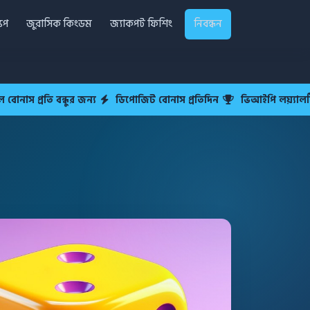
কেপ
জুরাসিক কিংডম
জ্যাকপট ফিশিং
নিবন্ধন
্রতি বন্ধুর জন্য
ডিপোজিট বোনাস প্রতিদিন
ভিআইপি লয়্যালটি প্রোগ্র