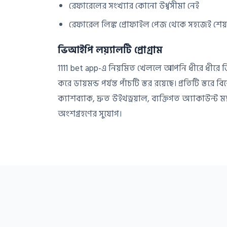
রেফারেলের সংখ্যার কোনো উর্ধ্বসীমা নেই
রেফারেল লিঙ্ক প্রোফাইল পেজ থেকে সহজেই শেয়
ভিআইপি লয়্যালটি প্রোগ্রাম
1111 bet app-এ নিয়মিত খেললে আপনি ধীরে ধীরে ভিআ
করে ডায়মন্ড পর্যন্ত পাঁচটি স্তর রয়েছে। প্রতিটি স্
ক্যাশব্যাক, দ্রুত উইথড্রয়াল, ব্যক্তিগত অ্যাকাউন্ট 
অংশগ্রহণের সুযোগ।