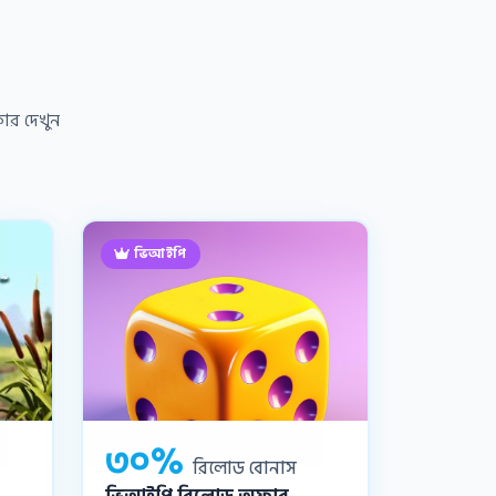
ফার দেখুন
ভিআইপি
৩০%
রিলোড বোনাস
ভিআইপি রিলোড অফার