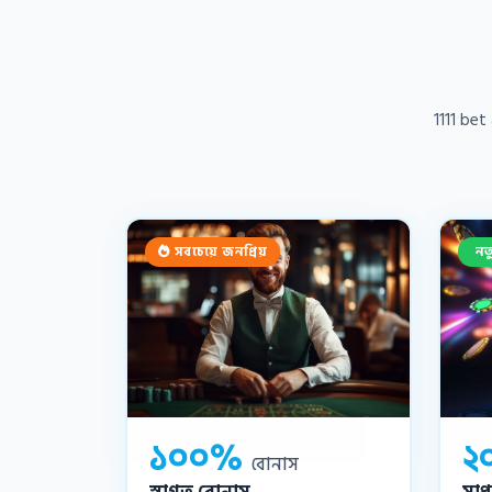
1111 bet
সবচেয়ে জনপ্রিয়
নত
১০০%
২
বোনাস
স্বাগত বোনাস
সাপ্