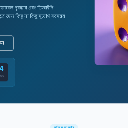
 রেফারেল পুরস্কার এবং ভিআইপি
াড়ের জন্য কিছু না কিছু সুযোগ সবসময়
ুন
3
েন্ড