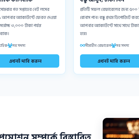
ি সোমবার গত সপ্তাহের নেট লসের
প্রতিটি সফল রেফারেলের জন্য ৫০০ 
আপনার অ্যাকাউন্টে ফেরত দেওয়া
বোনাস পান। বন্ধু প্রথম ডিপোজিট কর
সর্বোচ্চ ৩,০০০ টাকা পর্যন্ত
আপনার অ্যাকাউন্টে সাথে সাথে টাক
ব্যাক।
হবে।
্তাহিক
সব সদস্য
সীমাহীন রেফারেল
সব সদস্য
এখনই দাবি করুন
এখনই দাবি করুন
মোশন সম্পর্কে বিস্তারিত