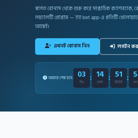
স্বাগত বোনাস থেকে শুরু করে সাপ্তাহিক ক্যাশব্যাক,
লয়্যালটি প্রোগ্রাম — 1111 bet app-এ প্রতিটি খেলোয়
আছেই।
এখনই বোনাস নিন
লগইন কর
03
14
51
5
:
:
:
অফার শেষ হতে:
দিন
ঘণ্টা
মিনিট
সেক