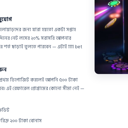
সুযোগ
লোয়াড়দের জন্য যারা হয়তো একটা সপ্তাহ
 দিনের নেট লসের ২০% সরাসরি আপনার
র শর্ত ছাড়াই তুলতে পারবেন — এটাই 1111 bet
রুন
ে প্রথম ডিপোজিট করলেই আপনি ৫০০ টাকা
ে। এই রেফারেল প্রোগ্রামের কোনো সীমা নেই —
রেডিট
িরিক্ত ২০০ টাকা বোনাস